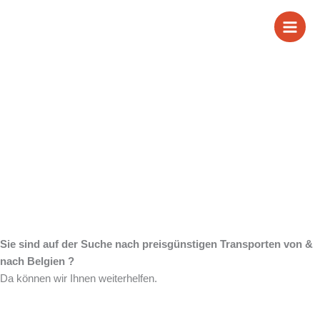
Zum
Wir sind Ihr
Inhalt
springen
zuverlässiger Partner
für Transporte von &
nach Belgien
Sie sind auf der Suche nach preisgünstigen Transporten von &
nach Belgien ?
Da können wir Ihnen weiterhelfen.