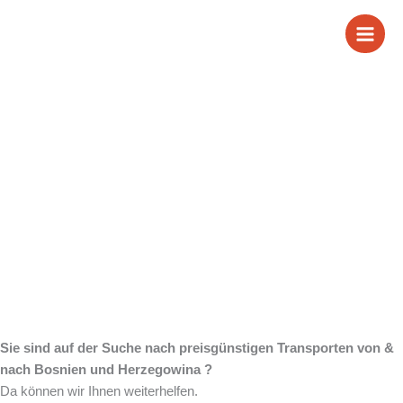
Zum
Wir sind Ihr
Inhalt
springen
zuverlässiger Partner
für Transporte von &
nach Bosnien und
Herzegowina
Sie sind auf der Suche nach preisgünstigen Transporten von &
nach Bosnien und Herzegowina ?
Da können wir Ihnen weiterhelfen.