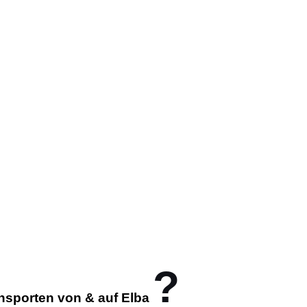
?
ansporten von & auf
Elba