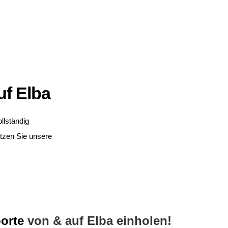
uf Elba
llständig
utzen Sie unsere
orte
von & auf Elba einholen!