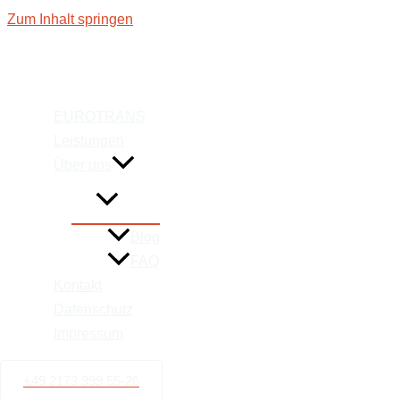
Zum Inhalt springen
Wir sind Ihr 
EUROTRANS
Leistungen
für Transp
Über uns
Blog
FAQ
Kontakt
Datenschutz
Impressum
+49 2173 999 55-26