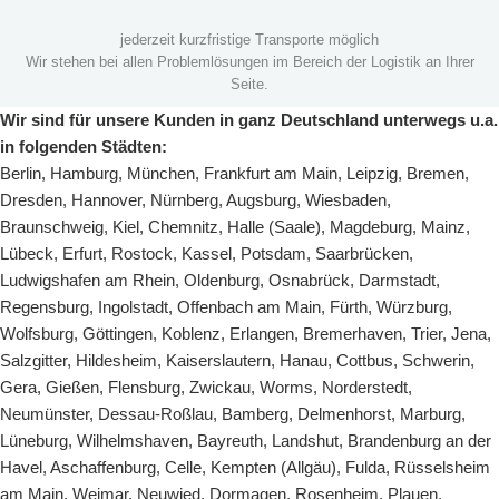
jederzeit kurzfristige Transporte möglich
Wir stehen bei allen Problemlösungen im Bereich der Logistik an Ihrer
Seite.
Wir sind für unsere Kunden in ganz Deutschland unterwegs u.a.
in folgenden Städten:
Berlin
,
Hamburg
,
München
,
Frankfurt am Main
,
Leipzig
,
Bremen
,
Dresden
,
Hannover
,
Nürnberg
,
Augsburg
,
Wiesbaden
,
Braunschweig
,
Kiel
,
Chemnitz
,
Halle (Saale)
,
Magdeburg
,
Mainz
,
Lübeck
,
Erfurt
,
Rostock
,
Kassel
,
Potsdam
,
Saarbrücken
,
Ludwigshafen am Rhein
,
Oldenburg
,
Osnabrück
,
Darmstadt
,
Regensburg
,
Ingolstadt
,
Offenbach am Main
,
Fürth
,
Würzburg
,
Wolfsburg
,
Göttingen
,
Koblenz
,
Erlangen
,
Bremerhaven
,
Trier
,
Jena
,
Salzgitter
,
Hildesheim
,
Kaiserslautern
,
Hanau
,
Cottbus
,
Schwerin
,
Gera
,
Gießen
,
Flensburg
,
Zwickau
,
Worms
,
Norderstedt
,
Neumünster
,
Dessau-Roßlau
,
Bamberg
,
Delmenhorst
,
Marburg
,
Lüneburg
,
Wilhelmshaven
,
Bayreuth
,
Landshut
,
Brandenburg an der
Havel
,
Aschaffenburg
,
Celle
,
Kempten (Allgäu)
,
Fulda
,
Rüsselsheim
am Main
,
Weimar
,
Neuwied
,
Dormagen
,
Rosenheim
,
Plauen
,