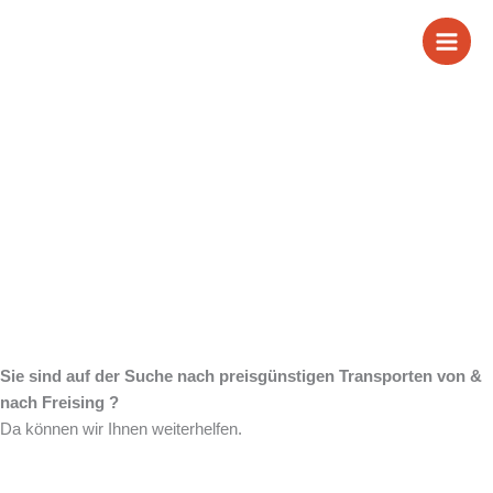
Zum
Wir sind Ihr Partner
Inhalt
springen
für Transporte von &
nach Freising
Sie sind auf der Suche nach preisgünstigen Transporten von &
nach Freising ?
Da können wir Ihnen weiterhelfen.