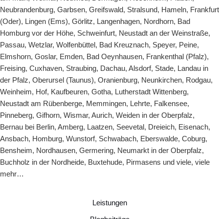
Neubrandenburg
,
Garbsen
,
Greifswald
,
Stralsund
,
Hameln
,
Frankfurt
(Oder)
,
Lingen (Ems)
,
Görlitz
,
Langenhagen
,
Nordhorn
,
Bad
Homburg vor der Höhe
,
Schweinfurt
,
Neustadt an der Weinstraße
,
Passau
,
Wetzlar
,
Wolfenbüttel
,
Bad Kreuznach
,
Speyer
,
Peine
,
Elmshorn
,
Goslar
,
Emden
,
Bad Oeynhausen
,
Frankenthal (Pfalz)
,
Freising
,
Cuxhaven
,
Straubing
,
Dachau
,
Alsdorf
,
Stade
,
Landau in
der Pfalz,
Oberursel (Taunus)
,
Oranienburg
,
Neunkirchen
,
Rodgau
,
Weinheim
,
Hof
,
Kaufbeuren
,
Gotha
,
Lutherstadt Wittenberg
,
Neustadt am Rübenberge
,
Memmingen
,
Lehrte
,
Falkensee
,
Pinneberg
,
Gifhorn
,
Wismar
,
Aurich
,
Weiden in der Oberpfalz
,
Bernau bei Berlin
,
Amberg
,
Laatzen
,
Seevetal
,
Dreieich
,
Eisenach
,
Ansbach
,
Homburg
,
Wunstorf
,
Schwabach
,
Eberswalde
,
Coburg
,
Bensheim
,
Nordhausen
,
Germering
,
Neumarkt in der Oberpfalz
,
Buchholz in der Nordheide
,
Buxtehude
,
Pirmasens
und viele, viele
mehr…
Leistungen