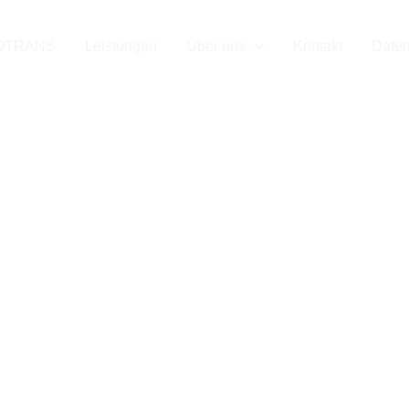
uverlässiger Par
OTRANS
Leistungen
Über uns
Kontakt
Daten
n & nach Halle