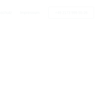
tner für
schutz
Impressum
+49 2173 999 55-26
 (Saale)