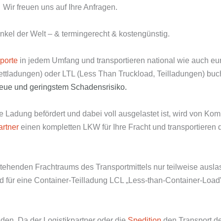
Wir freuen uns auf Ihre Anfragen.
nkel der Welt – & termingerecht & kostengünstig.
porte
in jedem Umfang und transportieren national wie auch e
lettladungen) oder LTL (Less Than Truckload, Teilladungen) bu
reue und
geringstem Schadensrisiko.
Ladung befördert und dabei voll ausgelastet ist, wird von Kom
artner
einen kompletten LKW für Ihre Fracht und transportieren d
tehenden Frachtraums des Transportmittels nur teilweise ausla
 für eine Container-Teilladung LCL „Less-than-Container-Load” 
den. Da der Logistikpartner oder die
Spedition
den Transport 