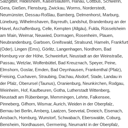
Salzgitter
,
Hildesheim
,
Kaiserslautern
,
Hanau
,
Cottbus
,
Schwerin
,
Gera
,
Gießen
,
Flensburg
,
Zwickau
,
Worms
,
Norderstedt
,
Neumünster
,
Dessau-Roßlau
,
Bamberg
,
Delmenhorst
,
Marburg
,
Lüneburg
,
Wilhelmshaven
,
Bayreuth
,
Landshut
,
Brandenburg an der
Havel
,
Aschaffenburg
,
Celle
,
Kempten (Allgäu)
,
Fulda
,
Rüsselsheim
am Main
,
Weimar
,
Neuwied
,
Dormagen
,
Rosenheim
,
Plauen
,
Neubrandenburg
,
Garbsen
,
Greifswald
,
Stralsund
,
Hameln
,
Frankfurt
(Oder)
,
Lingen (Ems)
,
Görlitz
,
Langenhagen
,
Nordhorn
,
Bad
Homburg vor der Höhe
,
Schweinfurt
,
Neustadt an der Weinstraße
,
Passau
,
Wetzlar
,
Wolfenbüttel
,
Bad Kreuznach
,
Speyer
,
Peine
,
Elmshorn
,
Goslar
,
Emden
,
Bad Oeynhausen
,
Frankenthal (Pfalz)
,
Freising
,
Cuxhaven
,
Straubing
,
Dachau
,
Alsdorf
,
Stade
,
Landau in
der Pfalz,
Oberursel (Taunus)
,
Oranienburg
,
Neunkirchen
,
Rodgau
,
Weinheim
,
Hof
,
Kaufbeuren
,
Gotha
,
Lutherstadt Wittenberg
,
Neustadt am Rübenberge
,
Memmingen
,
Lehrte
,
Falkensee
,
Pinneberg
,
Gifhorn
,
Wismar
,
Aurich
,
Weiden in der Oberpfalz
,
Bernau bei Berlin
,
Amberg
,
Laatzen
,
Seevetal
,
Dreieich
,
Eisenach
,
Ansbach
,
Homburg
,
Wunstorf
,
Schwabach
,
Eberswalde
,
Coburg
,
Bensheim
,
Nordhausen
,
Germering
,
Neumarkt in der Oberpfalz
,