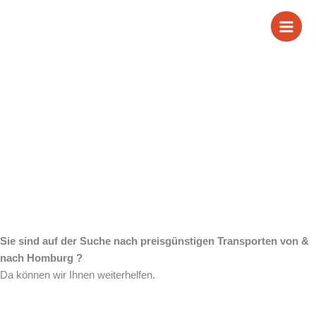
Zum
Transporte von &
Inhalt
springen
nach Homburg
Sie sind auf der Suche nach preisgünstigen Transporten von &
nach Homburg ?
Da können wir Ihnen weiterhelfen.