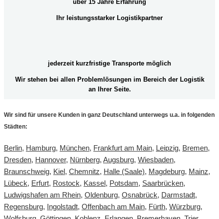
über 15 Jahre Erfahrung
Ihr leistungsstarker Logistikpartner
jederzeit kurzfristige Transporte möglich
Wir stehen bei allen Problemlösungen im Bereich der Logistik
an Ihrer Seite.
Wir sind für unsere Kunden in ganz Deutschland unterwegs u.a. in folgenden
Städten:
Berlin
,
Hamburg
,
München
,
Frankfurt am Main
,
Leipzig
,
Bremen
,
Dresden
,
Hannover
,
Nürnberg
,
Augsburg
,
Wiesbaden
,
Braunschweig
,
Kiel
,
Chemnitz
,
Halle (Saale)
,
Magdeburg
,
Mainz
,
Lübeck
,
Erfurt
,
Rostock
,
Kassel
,
Potsdam
,
Saarbrücken
,
Ludwigshafen am Rhein
,
Oldenburg
,
Osnabrück
,
Darmstadt
,
Regensburg
,
Ingolstadt
,
Offenbach am Main
,
Fürth
,
Würzburg
,
Wolfsburg
,
Göttingen
,
Koblenz
,
Erlangen
,
Bremerhaven
,
Trier
,