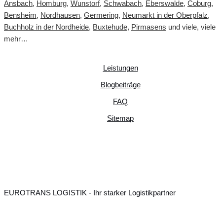
Ansbach
,
Homburg
,
Wunstorf
,
Schwabach
,
Eberswalde
,
Coburg
,
Bensheim
,
Nordhausen
,
Germering
,
Neumarkt in der Oberpfalz
,
Buchholz in der Nordheide
,
Buxtehude
,
Pirmasens
und viele, viele
mehr…
Leistungen
Blogbeiträge
FAQ
Sitemap
EUROTRANS LOGISTIK - Ihr starker Logistikpartner