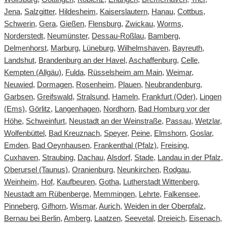
Jena
,
Salzgitter
,
Hildesheim
,
Kaiserslautern
,
Hanau
,
Cottbus
,
Schwerin
,
Gera
,
Gießen
,
Flensburg
,
Zwickau
,
Worms
,
Norderstedt
,
Neumünster
,
Dessau-Roßlau
,
Bamberg
,
Delmenhorst
,
Marburg
,
Lüneburg
,
Wilhelmshaven
,
Bayreuth
,
Landshut
,
Brandenburg an der Havel
,
Aschaffenburg
,
Celle
,
Kempten (Allgäu)
,
Fulda
,
Rüsselsheim am Main
,
Weimar
,
Neuwied
,
Dormagen
,
Rosenheim
,
Plauen
,
Neubrandenburg
,
Garbsen
,
Greifswald
,
Stralsund
,
Hameln
,
Frankfurt (Oder)
,
Lingen
(Ems)
,
Görlitz
,
Langenhagen
,
Nordhorn
,
Bad Homburg vor der
Höhe
,
Schweinfurt
,
Neustadt an der Weinstraße
,
Passau
,
Wetzlar
,
Wolfenbüttel
,
Bad Kreuznach
,
Speyer
,
Peine
,
Elmshorn
,
Goslar
,
Emden
,
Bad Oeynhausen
,
Frankenthal (Pfalz)
,
Freising
,
Cuxhaven
,
Straubing
,
Dachau
,
Alsdorf
,
Stade
,
Landau in der Pfalz,
Oberursel (Taunus)
,
Oranienburg
,
Neunkirchen
,
Rodgau
,
Weinheim
,
Hof
,
Kaufbeuren
,
Gotha
,
Lutherstadt Wittenberg
,
Neustadt am Rübenberge
,
Memmingen
,
Lehrte
,
Falkensee
,
Pinneberg
,
Gifhorn
,
Wismar
,
Aurich
,
Weiden in der Oberpfalz
,
Bernau bei Berlin
,
Amberg
,
Laatzen
,
Seevetal
,
Dreieich
,
Eisenach
,