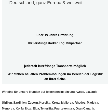
Deutschland, ganz Europa & weltweit.
über 15 Jahre Erfahrung
Ihr leistungsstarker Logistikpartner
jederzeit kurzfristige Transporte möglich
Wir stehen bei allen Problemlösungen im Bereich der Logistik
an Ihrer Seite.
Wir sind für unsere Kunden auf folgenden Inseln unterwegs, u.a. auf:
Sizilien
,
Sardinien
,
Zypern
,
Korsika
,
Kreta
,
Mallorca
,
Rhodos
,
Madeira
,
Menorca
,
Korfu
,
Ibiza
,
Elba
,
Teneriffa
,
Fuerteventura
,
Gran Canaria
,