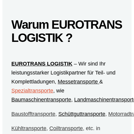
Warum EUROTRANS
LOGISTIK ?
EUROTRANS LOGISTIK
– Wir sind Ihr
leistungsstarker Logistikpartner für Teil- und
Komplettladungen,
Messetransporte
&
Spezialtransporte
, wie
Baumaschinentransporte
,
Landmaschinentransport
Baustofftransporte
,
Schüttguttransporte
,
Motorradtr
Kühltransporte
,
Coiltransporte
, etc. in