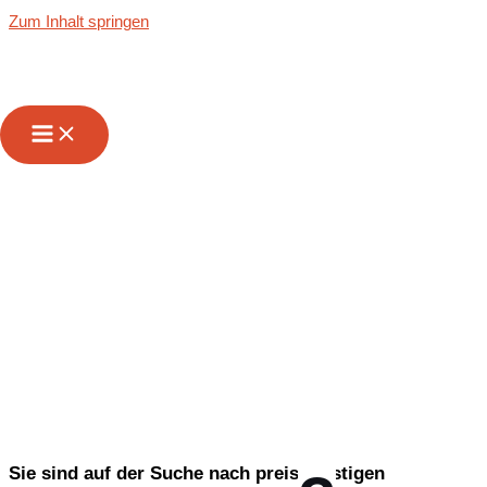
Zum Inhalt springen
Wir sind Ihr
zuverlässiger
Partner für
Transporte von &
auf Lanzarote
Sie sind auf der Suche nach preisgünstigen