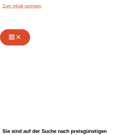
Zum Inhalt springen
Wir sind Ihr
zuverlässiger
Partner für
Transporte von &
nach Monaco
Sie sind auf der Suche nach preisgünstigen