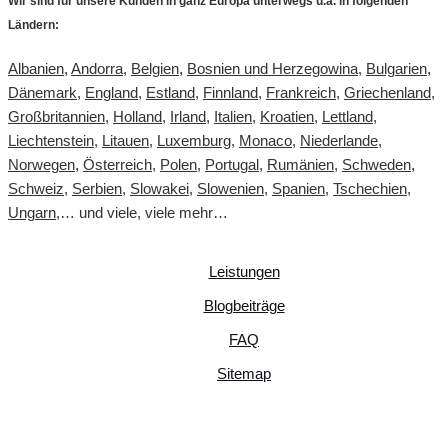
Wir sind für unsere Kunden in ganz Europa unterwegs u.a. in folgenden
Ländern:
Albanien
,
Andorra
,
Belgien
,
Bosnien und Herzegowina
,
Bulgarien
,
Dänemark
,
England
,
Estland
,
Finnland
,
Frankreich
,
Griechenland
,
Großbritannien
,
Holland
,
Irland
,
Italien
,
Kroatien
,
Lettland
,
Liechtenstein
,
Litauen
,
Luxemburg
,
Monaco
,
Niederlande
,
Norwegen
,
Österreich
,
Polen
,
Portugal
,
Rumänien
,
Schweden
,
Schweiz
,
Serbien
,
Slowakei
,
Slowenien
,
Spanien
,
Tschechien
,
Ungarn
,… und viele, viele mehr…
Leistungen
Blogbeiträge
FAQ
Sitemap