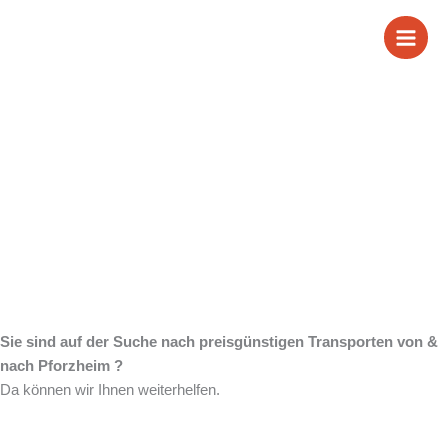
Zum
Wir sind Ihr
Inhalt
springen
zuverlässiger Partner
für Transporte von &
nach Pforzheim
Sie sind auf der Suche nach preisgünstigen Transporten von &
nach Pforzheim ?
Da können wir Ihnen weiterhelfen.