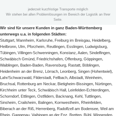
jederzeit kurzfristige Transporte möglich
Wir stehen bei allen Problemlösungen im Bereich der Logistik an Ihrer
Seite.
Wir sind für unsere Kunden in ganz Baden-Württemberg
unterwegs u.a. in folgenden Städten:
Stuttgart
,
Mannheim
,
Karlsruhe
,
Freiburg im Breisgau
,
Heidelberg
,
Heilbronn
,
Ulm
,
Pforzheim
,
Reutlingen
,
Esslingen
,
Ludwigsburg
,
Tübingen
,
Villingen-Schwenningen
,
Konstanz
,
Aalen
,
Sindelfingen
,
Schwäbisch Gmünd
,
Friedrichshafen
,
Offenburg
,
Göppingen
,
Waiblingen
,
Baden-Baden
,
Ravensburg
,
Rastatt
,
Böblingen
,
Heidenheim an der Brenz
,
Lörrach
,
Leonberg
,
Singen (Hohentwiel)
,
Lahr/Schwarzwald
,
Filderstadt
,
Fellbach
,
Albstadt
,
Weinheim
,
Bruchsal
,
Rottenburg am Neckar
,
Bietigheim-Bissingen
,
Nürtingen
,
Kirchheim unter Teck
,
Schwäbisch Hall
,
Leinfelden-Echterdingen
,
Schorndorf
,
Ettlingen
,
Ostfildern
,
Backnang
,
Kehl
,
Tuttlingen
,
Sinsheim
,
Crailsheim
,
Balingen
,
Kornwestheim
,
Rheinfelden
,
Biberach an der Riß
,
Herrenberg
,
Radolfzell am Bodensee
,
Weil am
Rhein
,
Gaggenau
,
Vaihingen an der Enz
,
Bretten
,
Bühl
,
Winnenden
,