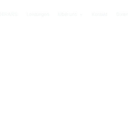
uverlässiger Par
OTRANS
Leistungen
Über uns
Kontakt
Daten
on & nach Rot
m Neckar