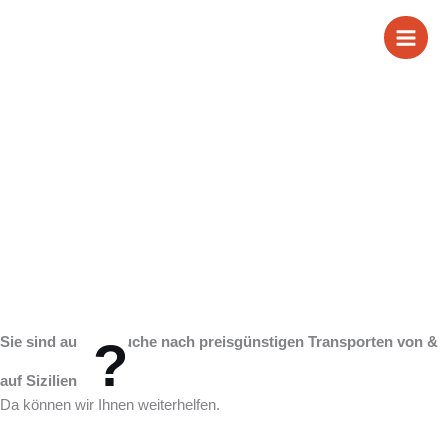
Zum
Wir sind Ihr
Inhalt
springen
zuverlässiger Partner
für Transporte von &
auf Sizilien
?
Sie sind auf der Suche nach preisgünstigen Transporten von &
auf
Sizilien
Da können wir Ihnen weiterhelfen.