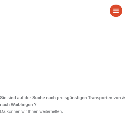
Zum
Wir sind Ihr
Inhalt
springen
zuverlässiger Partner
für Transporte von &
nach Waiblingen
Sie sind auf der Suche nach preisgünstigen Transporten von &
nach Waiblingen ?
Da können wir Ihnen weiterhelfen.