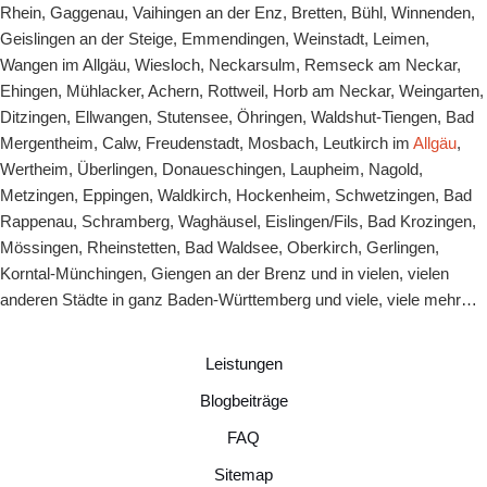
Rhein
,
Gaggenau
,
Vaihingen an der Enz
,
Bretten
,
Bühl
,
Winnenden
,
Geislingen an der Steige
,
Emmendingen
,
Weinstadt
,
Leimen
,
Wangen im Allgäu
,
Wiesloch
,
Neckarsulm
, Remseck am Neckar,
Ehingen, Mühlacker, Achern, Rottweil, Horb am Neckar, Weingarten,
Ditzingen, Ellwangen, Stutensee, Öhringen, Waldshut-Tiengen, Bad
Mergentheim, Calw, Freudenstadt, Mosbach, Leutkirch im
Allgäu
,
Wertheim, Überlingen, Donaueschingen, Laupheim, Nagold,
Metzingen, Eppingen, Waldkirch, Hockenheim, Schwetzingen, Bad
Rappenau, Schramberg, Waghäusel, Eislingen/Fils, Bad Krozingen,
Mössingen, Rheinstetten, Bad Waldsee, Oberkirch, Gerlingen,
Korntal-Münchingen, Giengen an der Brenz und in vielen, vielen
anderen Städte in ganz Baden-Württemberg und viele, viele mehr…
Leistungen
Blogbeiträge
FAQ
Sitemap