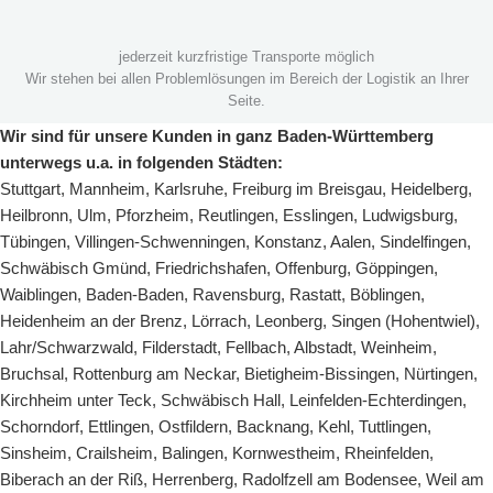
jederzeit kurzfristige Transporte möglich
Wir stehen bei allen Problemlösungen im Bereich der Logistik an Ihrer
Seite.
Wir sind für unsere Kunden in ganz Baden-Württemberg
unterwegs u.a. in folgenden Städten:
Stuttgart
,
Mannheim
,
Karlsruhe
,
Freiburg im Breisgau
,
Heidelberg
,
Heilbronn
,
Ulm
,
Pforzheim
,
Reutlingen
,
Esslingen
,
Ludwigsburg
,
Tübingen
,
Villingen-Schwenningen
,
Konstanz
,
Aalen
,
Sindelfingen
,
Schwäbisch Gmünd
,
Friedrichshafen
,
Offenburg
,
Göppingen
,
Waiblingen
,
Baden-Baden
,
Ravensburg
,
Rastatt
,
Böblingen
,
Heidenheim an der Brenz
,
Lörrach
,
Leonberg
,
Singen (Hohentwiel)
,
Lahr/Schwarzwald
,
Filderstadt
,
Fellbach
,
Albstadt
,
Weinheim
,
Bruchsal
,
Rottenburg am Neckar
,
Bietigheim-Bissingen
,
Nürtingen
,
Kirchheim unter Teck
,
Schwäbisch Hall
,
Leinfelden-Echterdingen
,
Schorndorf
,
Ettlingen
,
Ostfildern
,
Backnang
,
Kehl
,
Tuttlingen
,
Sinsheim
,
Crailsheim
,
Balingen
,
Kornwestheim
,
Rheinfelden
,
Biberach an der Riß
,
Herrenberg
,
Radolfzell am Bodensee
,
Weil am