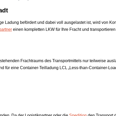
adt
 Ladung befördert und dabei voll ausgelastet ist, wird von Ko
partner
einen kompletten LKW für Ihre Fracht und transportieren 
stehenden Frachtraums des Transportmittels nur teilweise ausl
d für eine Container-Teilladung LCL „Less-than-Container-Load”
nden. Da der Logistikpartner oder die
Spedition
den Transport