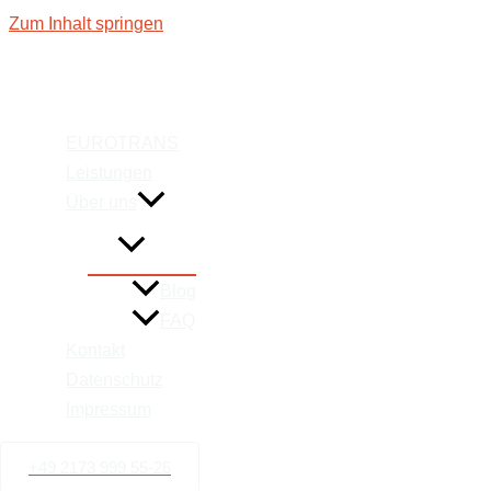
Zum Inhalt springen
Wir sind Ihr 
EUROTRANS
Leistungen
für Tran
Über uns
Blog
FAQ
Kontakt
Datenschutz
Impressum
+49 2173 999 55-26