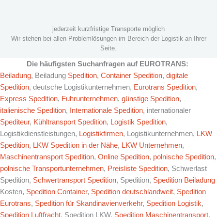
jederzeit kurzfristige Transporte möglich
Wir stehen bei allen Problemlösungen im Bereich der Logistik an Ihrer
Seite.
Die häufigsten Suchanfragen auf EUROTRANS:
Beiladung
, Beiladung
Spedition
,
Container Spedition
,
digitale
Spedition
, deutsche Logistikunternehmen,
Eurotrans Spedition
,
Express Spedition
,
Fuhrunternehmen
,
günstige Spedition
,
italienische Spedition
,
Internationale Spedition
, internationaler
Spediteur
,
Kühltransport Spedition
,
Logistik Spedition
,
Logistikdienstleistungen,
Logistikfirmen
, Logistikunternehmen,
LKW
Spedition
,
LKW Spedition in der Nähe
,
LKW Unternehmen
,
Maschinentransport Spedition
,
Online Spedition
,
polnische Spedition
,
polnische Transportunternehmen
,
Preisliste Spedition
, Schwerlast
Spedition,
Schwertransport Spedition
, Spedition,
Spedition Beiladung
Kosten,
Spedition Container
,
Spedition deutschlandweit
,
Spedition
Eurotrans
,
Spedition für Skandinavienverkehr
,
Spedition Logistik
,
Spedition Luftfracht
, Spedition LKW,
Spedition Maschinentransport
,