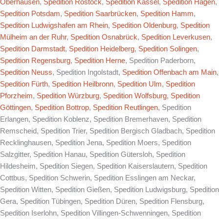
Oberhausen
,
Spedition Rostock
,
Spedition Kassel
,
Spedition Hagen
,
Spedition Potsdam
,
Spedition Saarbrücken
,
Spedition Hamm
,
Spedition Ludwigshafen am Rhein
,
Spedition Oldenburg
,
Spedition
Mülheim an der Ruhr
,
Spedition Osnabrück
,
Spedition Leverkusen
,
Spedition Darmstadt
,
Spedition Heidelberg
,
Spedition Solingen
,
Spedition Regensburg
,
Spedition Herne
, Spedition Paderborn,
Spedition Neuss
, Spedition Ingolstadt,
Spedition Offenbach am Main
,
Spedition Fürth
,
Spedition Heilbronn
,
Spedition Ulm
,
Spedition
Pforzheim
,
Spedition Würzburg
,
Spedition Wolfsburg
,
Spedition
Göttingen
,
Spedition Bottrop
,
Spedition Reutlingen
, Spedition
Erlangen, Spedition Koblenz, Spedition Bremerhaven, Spedition
Remscheid, Spedition Trier, Spedition Bergisch Gladbach, Spedition
Recklinghausen, Spedition Jena, Spedition Moers, Spedition
Salzgitter, Spedition Hanau, Spedition Gütersloh, Spedition
Hildesheim, Spedition Siegen, Spedition Kaiserslautern, Spedition
Cottbus, Spedition Schwerin, Spedition Esslingen am Neckar,
Spedition Witten, Spedition Gießen, Spedition Ludwigsburg, Spedition
Gera, Spedition Tübingen, Spedition Düren, Spedition Flensburg,
Spedition Iserlohn, Spedition Villingen-Schwenningen, Spedition