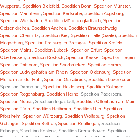
Wuppertal
,
Spedition Bielefeld
,
Spedition Bonn
,
Spedition Münster
,
Spedition Mannheim
,
Spedition Karlsruhe
,
Spedition Augsburg
,
Spedition Wiesbaden
,
Spedition Mönchengladbach
,
Spedition
Gelsenkirchen
,
Spedition Aachen
,
Spedition Braunschweig
,
Spedition Chemnitz
,
Spedition Kiel
,
Spedition Halle (Saale)
,
Spedition
Magdeburg
,
Spedition Freiburg im Breisgau
,
Spedition Krefeld
,
Spedition Mainz
,
Spedition Lübeck
,
Spedition Erfurt
,
Spedition
Oberhausen
,
Spedition Rostock
,
Spedition Kassel
,
Spedition Hagen
,
Spedition Potsdam
,
Spedition Saarbrücken
,
Spedition Hamm
,
Spedition Ludwigshafen am Rhein
,
Spedition Oldenburg
,
Spedition
Mülheim an der Ruhr
,
Spedition Osnabrück
,
Spedition Leverkusen
,
Spedition Darmstadt,
Spedition Heidelberg
,
Spedition Solingen
,
Spedition Regensburg
,
Spedition Herne
, Spedition Paderborn,
Spedition Neuss
, Spedition Ingolstadt,
Spedition Offenbach am Main
,
Spedition Fürth
,
Spedition Heilbronn
,
Spedition Ulm
,
Spedition
Pforzheim
,
Spedition Würzburg
,
Spedition Wolfsburg
,
Spedition
Göttingen
,
Spedition Bottrop
,
Spedition Reutlingen
, Spedition
Erlangen, Spedition Koblenz, Spedition Bremerhaven, Spedition