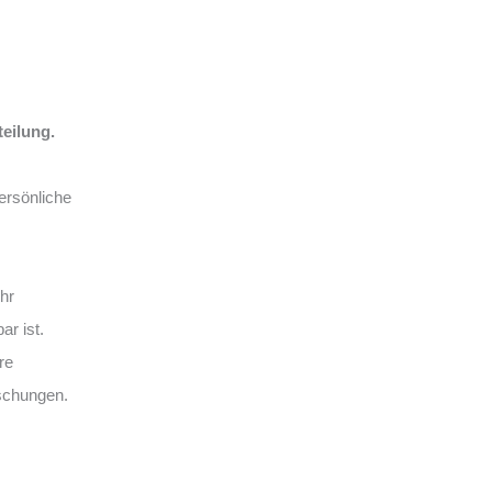
teilung.
ersönliche
Ihr
ar ist.
re
schungen.