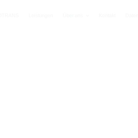
e
Spedition für 
OTRANS
Leistungen
Über uns
Kontakt
Daten