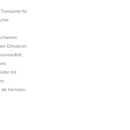
Transporte für
icher
schweres
 am Einsatzort.
esseauftritt,
mmt.
Güter mit
en.
 die höchsten