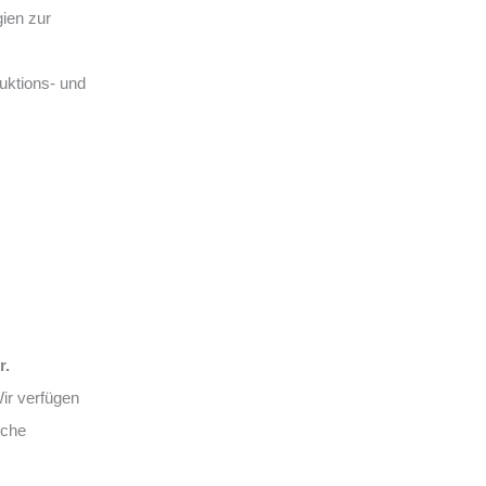
ien zur
uktions- und
r.
ir verfügen
sche