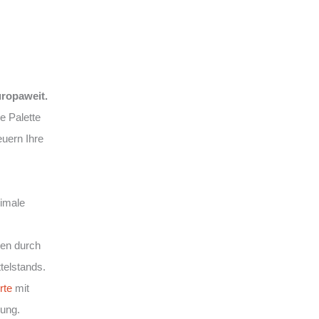
uropaweit.
e Palette
euern Ihre
imale
en durch
ttelstands.
rte
mit
gung.