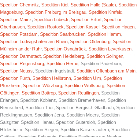
Spedition Chemnitz
,
Spedition Kiel
,
Spedition Halle (Saale)
,
Spedition
Magdeburg
,
Spedition Freiburg im Breisgau
,
Spedition Krefeld
,
Spedition Mainz
,
Spedition Lübeck
,
Spedition Erfurt
,
Spedition
Oberhausen
,
Spedition Rostock
,
Spedition Kassel
,
Spedition Hagen
,
Spedition Potsdam
,
Spedition Saarbrücken
,
Spedition Hamm
,
Spedition Ludwigshafen am Rhein
,
Spedition Oldenburg
,
Spedition
Mülheim an der Ruhr
,
Spedition Osnabrück
,
Spedition Leverkusen
,
Spedition Darmstadt
,
Spedition Heidelberg
,
Spedition Solingen
,
Spedition Regensburg
,
Spedition Herne
, Spedition Paderborn,
Spedition Neuss
, Spedition Ingolstadt,
Spedition Offenbach am Main
,
Spedition Fürth
,
Spedition Heilbronn
,
Spedition Ulm
,
Spedition
Pforzheim
,
Spedition Würzburg
,
Spedition Wolfsburg
,
Spedition
Göttingen
,
Spedition Bottrop
,
Spedition Reutlingen
, Spedition
Erlangen, Spedition Koblenz, Spedition Bremerhaven, Spedition
Remscheid, Spedition Trier, Spedition Bergisch Gladbach, Spedition
Recklinghausen, Spedition Jena, Spedition Moers, Spedition
Salzgitter, Spedition Hanau, Spedition Gütersloh, Spedition
Hildesheim, Spedition Siegen, Spedition Kaiserslautern, Spedition
Cottbus, Spedition Schwerin, Spedition Esslingen am Neckar,