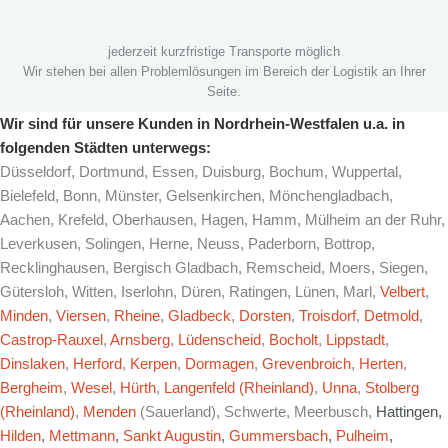
jederzeit kurzfristige Transporte möglich
Wir stehen bei allen Problemlösungen im Bereich der Logistik an Ihrer
Seite.
Wir sind für unsere Kunden in Nordrhein-Westfalen u.a. in
folgenden Städten unterwegs:
Düsseldorf, Dortmund, Essen, Duisburg, Bochum, Wuppertal,
Bielefeld, Bonn, Münster, Gelsenkirchen, Mönchengladbach,
Aachen, Krefeld, Oberhausen, Hagen, Hamm, Mülheim an der Ruhr,
Leverkusen, Solingen, Herne, Neuss, Paderborn, Bottrop,
Recklinghausen, Bergisch Gladbach, Remscheid, Moers, Siegen,
Gütersloh, Witten, Iserlohn, Düren, Ratingen, Lünen, Marl,
Velbert
,
Minden
,
Viersen
,
Rheine
,
Gladbeck
,
Dorsten
,
Troisdorf
,
Detmold
,
Castrop-Rauxel
,
Arnsberg
,
Lüdenscheid
,
Bocholt
,
Lippstadt
,
Dinslaken
,
Herford
,
Kerpen
,
Dormagen
,
Grevenbroich
,
Herten
,
Bergheim
,
Wesel
,
Hürth
,
Langenfeld (Rheinland)
,
Unna
,
Stolberg
(Rheinland)
,
Menden
(Sauerland), Schwerte, Meerbusch,
Hattingen,
Hilden
,
Mettmann
,
Sankt Augustin
,
Gummersbach
,
Pulheim
,