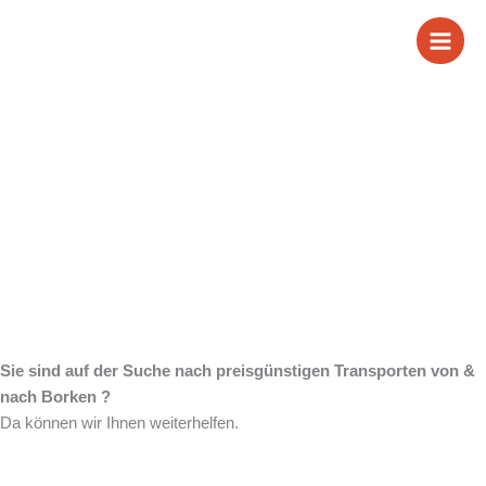
Zum
Wir sind Ihr
Inhalt
springen
zuverlässiger Partner
für Transporte von &
nach Borken
Sie sind auf der Suche nach preisgünstigen Transporten von &
nach Borken ?
Da können wir Ihnen weiterhelfen.