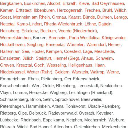
Bergkamen
,
Euskirchen
,
Alsdorf
,
Erkrath
,
Kleve
,
Bad Oeynhausen
,
Kamen
,
Erftstadt
,
Ibbenbüren
,
Herzogenrath
,
Frechen
,
Brühl
,
Willich
,
Soest
,
Monheim am Rhein
,
Gronau
,
Kaarst
,
Bünde
,
Dülmen
,
Lemgo
,
Nettetal
,
Kamp-Lintfort
,
Rheda-Wiedenbrück
,
Löhne
,
Datteln
,
Heinsberg
,
Erkelenz
,
Beckum
,
Voerde (Niederrhein)
,
Wermelskirchen
, Borken,
Bornheim
,
Porta Westfalica
,
Königswinter
,
Hückelhoven
,
Siegburg
,
Ennepetal
,
Würselen
,
Warendorf
,
Hemer
,
Haltern am See
,
Höxter
,
Kempen
,
Coesfeld
,
Lage
,
Meschede
,
Emsdetten
,
Jülich
,
Steinfurt
,
Hennef (Sieg)
,
Ahaus
,
Schwelm
,
Greven
,
Kreuztal
,
Goch
,
Wesseling
,
Heiligenhaus
,
Haan
,
Niederkassel
,
Wetter (Ruhr)
,
Geldern
,
Warstein
,
Waltrop
,
Werne
,
Emmerich am Rhein, Plettenberg, Oer-Erkenschwick,
Korschenbroich, Werl, Oelde, Rheinberg, Lennestadt, Neukirchen-
Vluyn, Lohmar, Herdecke, Wegberg, Leichlingen (Rheinland),
Schmallenberg, Brilon, Selm, Sprockhövel, Baesweiler,
Petershagen, Hamminkeln, Altena, Tönisvorst, Übach-Palenberg,
Rietberg, Olpe, Delbrück, Radevormwald, Overath, Kevelaer,
Lübbecke, Rheinbach, Espelkamp, Netphen, Mechernich, Warburg,
Rösrath, Wiehl, Bad Honnef, Attendorn, Geilenkirchen, Meckenheim,