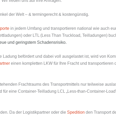
Wir freuen uns auf Ihre Anfragen.
nkel der Welt – & termingerecht & kostengünstig.
porte
in jedem Umfang und transportieren national wie auch e
lettladungen) oder LTL (Less Than Truckload, Teilladungen) bu
reue und
geringstem Schadensrisiko.
Ladung befördert und dabei voll ausgelastet ist, wird von Kom
artner
einen kompletten LKW für Ihre Fracht und transportieren d
tehenden Frachtraums des Transportmittels nur teilweise ausla
 für eine Container-Teilladung LCL „Less-than-Container-Load” 
den. Da der Logistikpartner oder die
Spedition
den Transport 