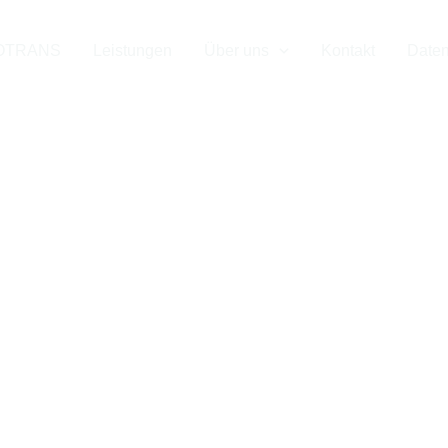
uverlässiger Par
OTRANS
Leistungen
Über uns
Kontakt
Daten
von & nach Hei