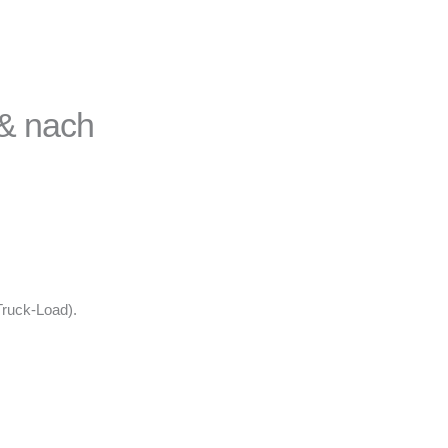
& nach
Truck-Load).