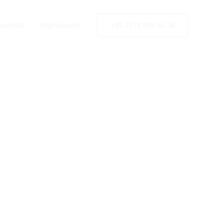
tner für
schutz
Impressum
+49 2173 999 55-26
nsberg