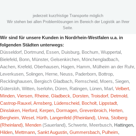
jederzeit kurzfristige Transporte möglich
Wir stehen bei allen Problemlösungen im Bereich der Logistik an Ihrer
Seite.
Wir sind für unsere Kunden in Nordrhein-Westfalen u.a. in
folgenden Städten unterwegs:
Düsseldorf, Dortmund, Essen, Duisburg, Bochum, Wuppertal,
Bielefeld, Bonn, Münster, Gelsenkirchen, Mönchengladbach,
Aachen, Krefeld, Oberhausen, Hagen, Hamm, Mülheim an der Ruhr,
Leverkusen, Solingen, Herne, Neuss, Paderborn, Bottrop,
Recklinghausen, Bergisch Gladbach, Remscheid, Moers, Siegen,
Gütersloh, Witten, Iserlohn, Düren, Ratingen, Lünen, Marl,
Velbert
,
Minden
,
Viersen
,
Rheine
,
Gladbeck
,
Dorsten
,
Troisdorf
,
Detmold
,
Castrop-Rauxel
,
Arnsberg
,
Lüdenscheid
,
Bocholt
,
Lippstadt
,
Dinslaken
,
Herford
,
Kerpen
,
Dormagen
,
Grevenbroich
,
Herten
,
Bergheim
,
Wesel
,
Hürth
,
Langenfeld (Rheinland)
,
Unna
,
Stolberg
(Rheinland)
,
Menden
(Sauerland), Schwerte, Meerbusch,
Hattingen,
Hilden
,
Mettmann
,
Sankt Augustin
,
Gummersbach
,
Pulheim
,