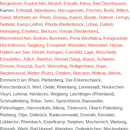
Bergkamen
,
Euskirchen
,
Alsdorf
,
Erkrath
,
Kleve
,
Bad Oeynhausen
,
Kamen,
Erftstadt
,
Ibbenbüren
,
Herzogenrath
,
Frechen
,
Brühl
,
Willich
,
Soest
,
Monheim am Rhein
,
Gronau
,
Kaarst
,
Bünde
,
Dülmen
,
Lemgo
,
Nettetal
,
Kamp-Lintfort
,
Rheda-Wiedenbrück
,
Löhne
,
Datteln
,
Heinsberg
,
Erkelenz
,
Beckum
,
Voerde (Niederrhein)
,
Wermelskirchen
,
Borken
,
Bornheim
,
Porta Westfalica
,
Königswinter
,
Hückelhoven
,
Siegburg
,
Ennepetal
,
Würselen
,
Warendorf
,
Hemer
,
Haltern am See
,
Höxter
,
Kempen
,
Coesfeld
,
Lage
,
Meschede
,
Emsdetten
,
Jülich
,
Steinfurt
,
Hennef (Sieg)
,
Ahaus
,
Schwelm
,
Greven
,
Kreuztal
,
Goch
,
Wesseling
,
Heiligenhaus
,
Haan
,
Niederkassel
,
Wetter (Ruhr)
,
Geldern
,
Warstein
,
Waltrop
,
Werne
,
Emmerich am Rhein, Plettenberg, Oer-Erkenschwick,
Korschenbroich, Werl, Oelde, Rheinberg, Lennestadt, Neukirchen-
Vluyn, Lohmar, Herdecke, Wegberg, Leichlingen (Rheinland),
Schmallenberg, Brilon, Selm, Sprockhövel, Baesweiler,
Petershagen, Hamminkeln, Altena, Tönisvorst, Übach-Palenberg,
Rietberg, Olpe, Delbrück, Radevormwald, Overath, Kevelaer,
Lübbecke, Rheinbach, Espelkamp, Netphen, Mechernich, Warburg,
Rösrath, Wiehl, Bad Honnef, Attendorn, Geilenkirchen, Meckenheim,