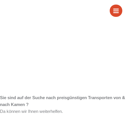
Zum
Wir sind Ihr
Inhalt
springen
zuverlässiger Partner
für Transporte von &
nach Kamen
Sie sind auf der Suche nach preisgünstigen Transporten von &
nach Kamen ?
Da können wir Ihnen weiterhelfen.