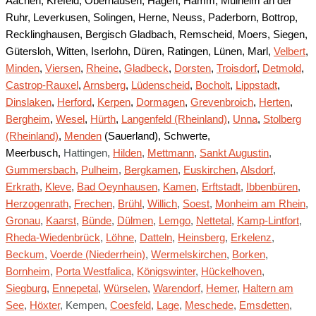
Aachen, Krefeld, Oberhausen, Hagen, Hamm, Mülheim an der
Ruhr, Leverkusen, Solingen, Herne, Neuss, Paderborn, Bottrop,
Recklinghausen, Bergisch Gladbach, Remscheid, Moers, Siegen,
Gütersloh, Witten, Iserlohn, Düren, Ratingen, Lünen, Marl,
Velbert
,
Minden
,
Viersen
,
Rheine
,
Gladbeck
,
Dorsten
,
Troisdorf
,
Detmold
,
Castrop-Rauxel
,
Arnsberg
,
Lüdenscheid
,
Bocholt
,
Lippstadt
,
Dinslaken
,
Herford
,
Kerpen
,
Dormagen
,
Grevenbroich
,
Herten
,
Bergheim
,
Wesel
,
Hürth
,
Langenfeld (Rheinland)
,
Unna
,
Stolberg
(Rheinland)
,
Menden
(Sauerland), Schwerte,
Meerbusch,
Hattingen,
Hilden
,
Mettmann
,
Sankt Augustin
,
Gummersbach
,
Pulheim
,
Bergkamen
,
Euskirchen
,
Alsdorf
,
Erkrath
,
Kleve
,
Bad Oeynhausen
,
Kamen
,
Erftstadt
,
Ibbenbüren
,
Herzogenrath
,
Frechen
,
Brühl
,
Willich
,
Soest
,
Monheim am Rhein
,
Gronau
,
Kaarst
,
Bünde
,
Dülmen
,
Lemgo
,
Nettetal
,
Kamp-Lintfort
,
Rheda-Wiedenbrück
,
Löhne
,
Datteln
,
Heinsberg
,
Erkelenz
,
Beckum
,
Voerde (Niederrhein)
,
Wermelskirchen
,
Borken
,
Bornheim
,
Porta Westfalica
,
Königswinter
,
Hückelhoven
,
Siegburg
,
Ennepetal
,
Würselen
,
Warendorf
,
Hemer
,
Haltern am
See
,
Höxter
, Kempen,
Coesfeld
,
Lage
,
Meschede
,
Emsdetten
,