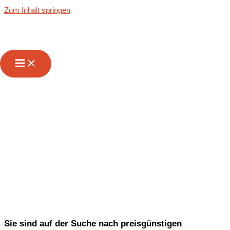
Zum Inhalt springen
Wir sind Ihr
zuverlässiger
Partner für
Transporte von &
nach Kempen
Sie sind auf der Suche nach preisgünstigen