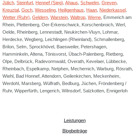
Jülich
,
Steinfurt
,
Hennef (Sieg)
,
Ahaus
,
Schwelm
,
Greven
,
Kreuztal
,
Goch
,
Wesseling
,
Heiligenhaus
,
Haan
,
Niederkassel
,
Wetter (Ruhr)
,
Geldern
,
Warstein
,
Waltrop
,
Werne
, Emmerich am
Rhein, Plettenberg, Oer-Erkenschwick, Korschenbroich, Werl,
Oelde, Rheinberg, Lennestadt, Neukirchen-Vluyn, Lohmar,
Herdecke, Wegberg, Leichlingen (Rheinland), Schmallenberg,
Brilon, Selm, Sprockhövel, Baesweiler, Petershagen,
Hamminkeln, Altena, Tönisvorst, Übach-Palenberg, Rietberg,
Olpe, Delbrück, Radevormwald, Overath, Kevelaer, Lübbecke,
Rheinbach, Espelkamp, Netphen, Mechernich, Warburg, Rösrath,
Wiehl, Bad Honnef, Attendorn, Geilenkirchen, Meckenheim,
Werdohl, Marsberg, Wülfrath, Bedburg, Jüchen, Fröndenberg /
Ruhr, Wipperfürth, Lengerich, Wilnsdorf, Salzkotten, Ennigerloh
Leistungen
Blogbeiträge