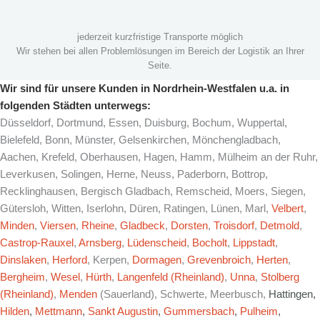
jederzeit kurzfristige Transporte möglich
Wir stehen bei allen Problemlösungen im Bereich der Logistik an Ihrer
Seite.
Wir sind für unsere Kunden in Nordrhein-Westfalen u.a. in
folgenden Städten unterwegs:
Düsseldorf, Dortmund, Essen, Duisburg, Bochum, Wuppertal,
Bielefeld, Bonn, Münster, Gelsenkirchen, Mönchengladbach,
Aachen, Krefeld, Oberhausen, Hagen, Hamm, Mülheim an der Ruhr,
Leverkusen, Solingen, Herne, Neuss, Paderborn, Bottrop,
Recklinghausen, Bergisch Gladbach, Remscheid, Moers, Siegen,
Gütersloh, Witten, Iserlohn, Düren, Ratingen, Lünen, Marl,
Velbert
,
Minden
,
Viersen
,
Rheine
,
Gladbeck
,
Dorsten
,
Troisdorf
,
Detmold
,
Castrop-Rauxel
,
Arnsberg
,
Lüdenscheid
,
Bocholt
,
Lippstadt
,
Dinslaken
,
Herford
, Kerpen,
Dormagen
,
Grevenbroich
,
Herten
,
Bergheim
,
Wesel
,
Hürth
,
Langenfeld (Rheinland)
,
Unna
,
Stolberg
(Rheinland)
,
Menden
(Sauerland), Schwerte, Meerbusch,
Hattingen,
Hilden
,
Mettmann
,
Sankt Augustin
,
Gummersbach
,
Pulheim
,