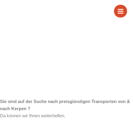
Zum
Wir sind Ihr
Inhalt
springen
zuverlässiger Partner
für Transporte von &
nach Kerpen
Sie sind auf der Suche nach preisgünstigen Transporten von &
nach Kerpen ?
Da können wir Ihnen weiterhelfen.