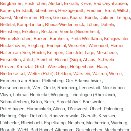
Bergkamen
,
Euskirchen
,
Alsdorf
,
Erkrath
,
Kleve
,
Bad Oeynhausen
,
Kamen
,
Erftstadt
,
Ibbenbüren
,
Herzogenrath
,
Frechen
,
Brühl
,
Willich
,
Soest
,
Monheim am Rhein
,
Gronau
,
Kaarst
,
Bünde
,
Dülmen
,
Lemgo
,
Nettetal
,
Kamp-Lintfort
,
Rheda-Wiedenbrück
,
Löhne
,
Datteln
,
Heinsberg
,
Erkelenz
,
Beckum
,
Voerde (Niederrhein)
,
Wermelskirchen
,
Borken
,
Bornheim
,
Porta Westfalica
,
Königswinter
,
Hückelhoven
,
Siegburg
,
Ennepetal
,
Würselen
,
Warendorf
,
Hemer
,
Haltern am See
,
Höxter
,
Kempen
,
Coesfeld
,
Lage
,
Meschede
,
Emsdetten
,
Jülich
,
Steinfurt
,
Hennef (Sieg)
,
Ahaus
,
Schwelm
,
Greven
,
Kreuztal
,
Goch
,
Wesseling
,
Heiligenhaus
,
Haan
,
Niederkassel
,
Wetter (Ruhr)
,
Geldern
,
Warstein
,
Waltrop
,
Werne
,
Emmerich am Rhein, Plettenberg, Oer-Erkenschwick,
Korschenbroich, Werl, Oelde, Rheinberg, Lennestadt, Neukirchen-
Vluyn, Lohmar, Herdecke, Wegberg, Leichlingen (Rheinland),
Schmallenberg, Brilon, Selm, Sprockhövel, Baesweiler,
Petershagen, Hamminkeln, Altena, Tönisvorst, Übach-Palenberg,
Rietberg, Olpe, Delbrück, Radevormwald, Overath, Kevelaer,
Lübbecke, Rheinbach, Espelkamp, Netphen, Mechernich, Warburg,
Rösrath, Wiehl, Bad Honnef, Attendorn, Geilenkirchen, Meckenheim,