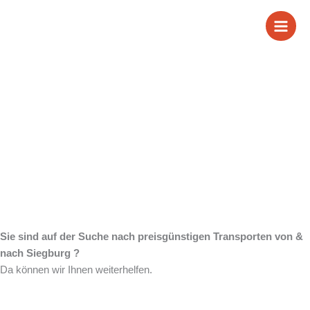
Zum
Wir sind Ihr
Inhalt
springen
zuverlässiger Partner
für Transporte von &
nach Siegburg
Sie sind auf der Suche nach preisgünstigen Transporten von &
nach Siegburg ?
Da können wir Ihnen weiterhelfen.