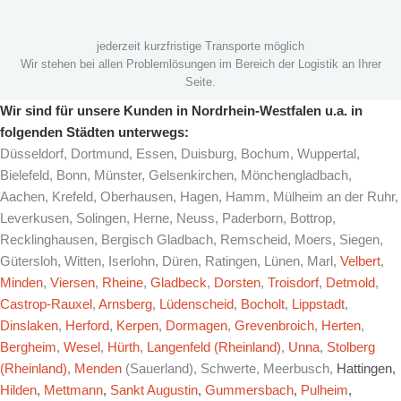
jederzeit kurzfristige Transporte möglich
Wir stehen bei allen Problemlösungen im Bereich der Logistik an Ihrer
Seite.
Wir sind für unsere Kunden in Nordrhein-Westfalen u.a. in
folgenden Städten unterwegs:
Düsseldorf, Dortmund, Essen, Duisburg, Bochum, Wuppertal,
Bielefeld, Bonn, Münster, Gelsenkirchen, Mönchengladbach,
Aachen, Krefeld, Oberhausen, Hagen, Hamm, Mülheim an der Ruhr,
Leverkusen, Solingen, Herne, Neuss, Paderborn, Bottrop,
Recklinghausen, Bergisch Gladbach, Remscheid, Moers, Siegen,
Gütersloh, Witten, Iserlohn, Düren, Ratingen, Lünen, Marl,
Velbert
,
Minden
,
Viersen
,
Rheine
,
Gladbeck
,
Dorsten
,
Troisdorf
,
Detmold
,
Castrop-Rauxel
,
Arnsberg
,
Lüdenscheid
,
Bocholt
,
Lippstadt
,
Dinslaken
,
Herford
,
Kerpen
,
Dormagen
,
Grevenbroich
,
Herten
,
Bergheim
,
Wesel
,
Hürth
,
Langenfeld (Rheinland)
,
Unna
,
Stolberg
(Rheinland)
,
Menden
(Sauerland), Schwerte, Meerbusch,
Hattingen,
Hilden
,
Mettmann
,
Sankt Augustin
,
Gummersbach
,
Pulheim
,