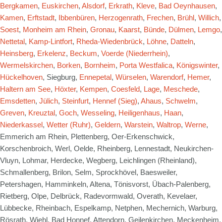
Bergkamen
,
Euskirchen
,
Alsdorf
,
Erkrath
,
Kleve
,
Bad Oeynhausen
,
Kamen
,
Erftstadt
,
Ibbenbüren
,
Herzogenrath
,
Frechen
,
Brühl
,
Willich
,
Soest
,
Monheim am Rhein
,
Gronau
,
Kaarst
,
Bünde
,
Dülmen
,
Lemgo
,
Nettetal
,
Kamp-Lintfort
,
Rheda-Wiedenbrück
,
Löhne
,
Datteln
,
Heinsberg
,
Erkelenz
,
Beckum
,
Voerde (Niederrhein)
,
Wermelskirchen
,
Borken
,
Bornheim
,
Porta Westfalica
,
Königswinter
,
Hückelhoven
, Siegburg,
Ennepetal
,
Würselen
,
Warendorf
,
Hemer
,
Haltern am See
,
Höxter
,
Kempen
,
Coesfeld
,
Lage
,
Meschede
,
Emsdetten
,
Jülich
,
Steinfurt
,
Hennef (Sieg)
,
Ahaus
,
Schwelm
,
Greven
,
Kreuztal
,
Goch
,
Wesseling
,
Heiligenhaus
,
Haan
,
Niederkassel
,
Wetter (Ruhr)
,
Geldern
,
Warstein
,
Waltrop
,
Werne
,
Emmerich am Rhein, Plettenberg, Oer-Erkenschwick,
Korschenbroich, Werl, Oelde, Rheinberg, Lennestadt, Neukirchen-
Vluyn, Lohmar, Herdecke, Wegberg, Leichlingen (Rheinland),
Schmallenberg, Brilon, Selm, Sprockhövel, Baesweiler,
Petershagen, Hamminkeln, Altena, Tönisvorst, Übach-Palenberg,
Rietberg, Olpe, Delbrück, Radevormwald, Overath, Kevelaer,
Lübbecke, Rheinbach, Espelkamp, Netphen, Mechernich, Warburg,
Rösrath, Wiehl, Bad Honnef, Attendorn, Geilenkirchen, Meckenheim,