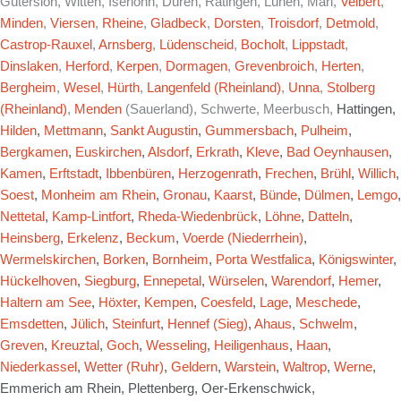
Gütersloh, Witten, Iserlohn, Düren, Ratingen, Lünen, Marl,
Velbert
,
Minden
,
Viersen
,
Rheine
,
Gladbeck
,
Dorsten
,
Troisdorf
,
Detmold
,
Castrop-Rauxel
,
Arnsberg
,
Lüdenscheid
,
Bocholt
,
Lippstadt
,
Dinslaken
,
Herford
,
Kerpen
,
Dormagen
,
Grevenbroich
,
Herten
,
Bergheim
,
Wesel
,
Hürth
,
Langenfeld (Rheinland)
,
Unna
,
Stolberg
(Rheinland)
,
Menden
(Sauerland), Schwerte, Meerbusch,
Hattingen,
Hilden
,
Mettmann
,
Sankt Augustin
,
Gummersbach
,
Pulheim
,
Bergkamen
,
Euskirchen
,
Alsdorf
,
Erkrath
,
Kleve
,
Bad Oeynhausen
,
Kamen
,
Erftstadt
,
Ibbenbüren
,
Herzogenrath
,
Frechen
,
Brühl
,
Willich
,
Soest
,
Monheim am Rhein
,
Gronau
,
Kaarst
,
Bünde
,
Dülmen
,
Lemgo
,
Nettetal
,
Kamp-Lintfort
,
Rheda-Wiedenbrück
,
Löhne
,
Datteln
,
Heinsberg
,
Erkelenz
,
Beckum
,
Voerde (Niederrhein)
,
Wermelskirchen
,
Borken
,
Bornheim
,
Porta Westfalica
,
Königswinter
,
Hückelhoven
,
Siegburg
,
Ennepetal
,
Würselen
,
Warendorf
,
Hemer
,
Haltern am See
,
Höxter
,
Kempen
,
Coesfeld
,
Lage
,
Meschede
,
Emsdetten
,
Jülich
,
Steinfurt
,
Hennef (Sieg)
,
Ahaus
,
Schwelm
,
Greven
,
Kreuztal
,
Goch
,
Wesseling
,
Heiligenhaus
,
Haan
,
Niederkassel
,
Wetter (Ruhr)
,
Geldern
,
Warstein
,
Waltrop
,
Werne
,
Emmerich am Rhein, Plettenberg, Oer-Erkenschwick,