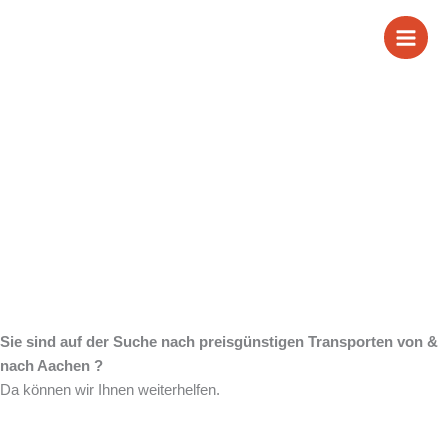
Zum
Wir sind Ihr
Inhalt
springen
zuverlässiger Partner
für Transporte von &
nach Aachen
Sie sind auf der Suche nach preisgünstigen Transporten von &
nach Aachen ?
Da können wir Ihnen weiterhelfen.