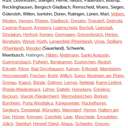
Ruhr, Leverkusen, Solingen, Herne, Neuss, Paderborn, Bottrop,
Recklinghausen, Bergisch Gladbach, Remscheid, Moers, Siegen,
Gütersloh, Witten, Iserlohn, Düren, Ratingen, Lünen, Marl,
Velbert
,
Minden
,
Viersen
,
Rheine
,
Gladbeck
,
Dorsten
,
Troisdorf
,
Detmold
,
Castrop-Rauxel
,
Arnsberg
,
Lüdenscheid
,
Bocholt
,
Lippstadt
,
Dinslaken
,
Herford
,
Kerpen
,
Dormagen
,
Grevenbroich
,
Herten
,
Bergheim
,
Wesel
,
Hürth
,
Langenfeld (Rheinland)
,
Unna
,
Stolberg
(Rheinland)
,
Menden
(Sauerland), Schwerte,
Meerbusch,
Hattingen,
Hilden
,
Mettmann
,
Sankt Augustin
,
Gummersbach
,
Pulheim
,
Bergkamen
,
Euskirchen
,
Alsdorf
,
Erkrath
,
Kleve
,
Bad Oeynhausen
,
Kamen
,
Erftstadt
,
Ibbenbüren
,
Herzogenrath
,
Frechen
,
Brühl
,
Willich
,
Soest
,
Monheim am Rhein
,
Gronau
,
Kaarst
,
Bünde
,
Dülmen
,
Lemgo
,
Nettetal
,
Kamp-Lintfort
,
Rheda-Wiedenbrück
,
Löhne
,
Datteln
,
Heinsberg
,
Erkelenz
,
Beckum
,
Voerde (Niederrhein)
,
Wermelskirchen
,
Borken
,
Bornheim
,
Porta Westfalica
,
Königswinter
,
Hückelhoven
,
Siegburg
,
Ennepetal
,
Würselen
,
Warendorf
,
Hemer
,
Haltern am
See
,
Höxter
,
Kempen
,
Coesfeld
,
Lage
,
Meschede
,
Emsdetten
,
Jülich
,
Steinfurt
,
Hennef (Sieg)
,
Ahaus
,
Schwelm
,
Greven
,