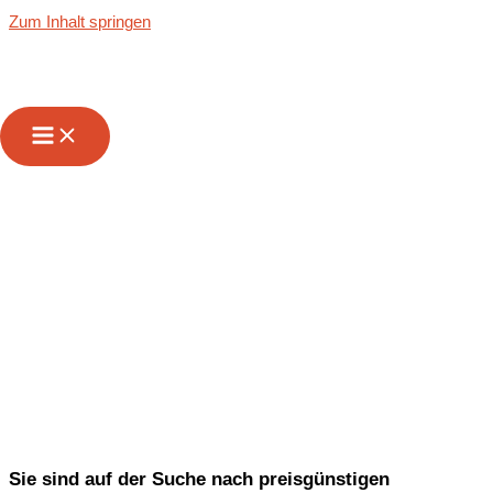
Zum Inhalt springen
Wir sind Ihr
zuverlässiger
Partner für
Transporte von &
nach Marl
Sie sind auf der Suche nach preisgünstigen