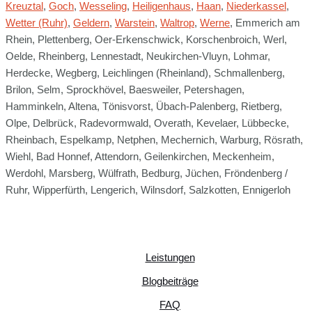
Kreuztal
,
Goch
,
Wesseling
,
Heiligenhaus
,
Haan
,
Niederkassel
,
Wetter (Ruhr)
,
Geldern
,
Warstein
,
Waltrop
,
Werne
, Emmerich am
Rhein, Plettenberg, Oer-Erkenschwick, Korschenbroich, Werl,
Oelde, Rheinberg, Lennestadt, Neukirchen-Vluyn, Lohmar,
Herdecke, Wegberg, Leichlingen (Rheinland), Schmallenberg,
Brilon, Selm, Sprockhövel, Baesweiler, Petershagen,
Hamminkeln, Altena, Tönisvorst, Übach-Palenberg, Rietberg,
Olpe, Delbrück, Radevormwald, Overath, Kevelaer, Lübbecke,
Rheinbach, Espelkamp, Netphen, Mechernich, Warburg, Rösrath,
Wiehl, Bad Honnef, Attendorn, Geilenkirchen, Meckenheim,
Werdohl, Marsberg, Wülfrath, Bedburg, Jüchen, Fröndenberg /
Ruhr, Wipperfürth, Lengerich, Wilnsdorf, Salzkotten, Ennigerloh
Leistungen
Blogbeiträge
FAQ